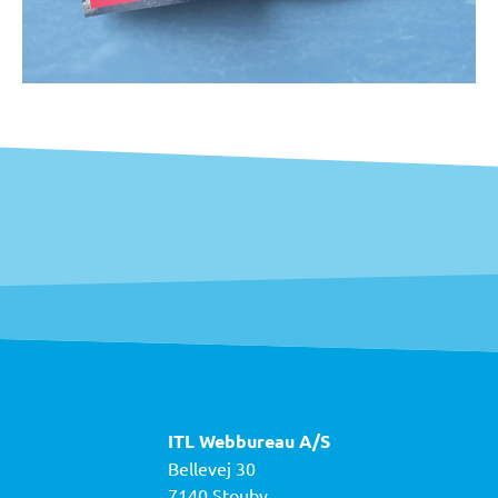
ITL Webbureau A/S
Bellevej 30
7140 Stouby